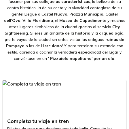
fascinar por sus
callejuelas características
, la belleza de su
centro histórico, la de su costa y la vivacidad contagiosa de su
gente! Llegue a Castel
Nuovo
,
Piazza Municipio
,
Castel
dell'Ovo
,
Villa Floridiana
, el
Museo de Capodimonte
y muchos
otros lugares simbólicos de la ciudad gracias al servicio
City
Sightseeing
. Si eres un amante de la
historia
y la
arqueología
,
¡no te vayas de la ciudad sin antes visitar las antiguas
ruinas de
Pompeya
o las de
Herculano
! Y para terminar su estancia con
estilo, aprenda a cocinar la verdadera especialidad del lugar y
conviértase en un '
Pizzaiolo napolitano' por un día
.
Completa tu viaje en tren
Billetes de tren para destinos por toda Italia. Consulta los