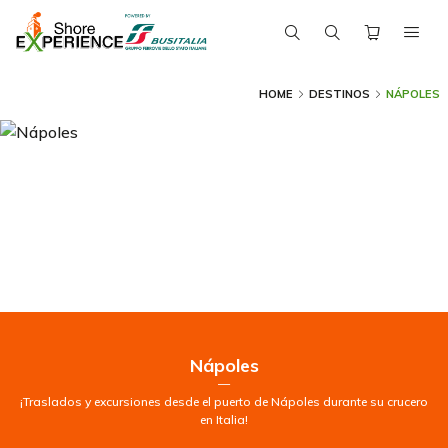
HOME
DESTINOS
NÁPOLES
Nápoles
—
¡Traslados y excursiones desde el puerto de Nápoles durante su crucero
en Italia!