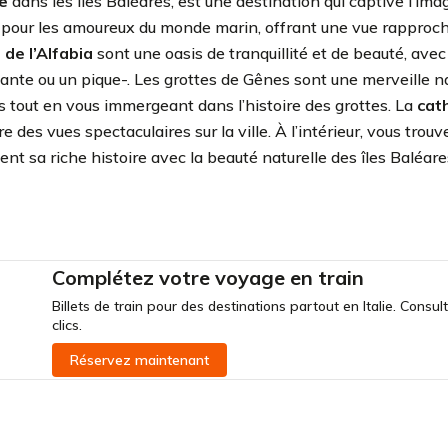
e
dans les îles Baléares, est une destination qui captive l’im
 pour les amoureux du monde marin, offrant une vue rapproch
 de l’Alfabia
sont une oasis de tranquillité et de beauté, avec
xante ou un pique-. Les grottes de Gênes sont une merveille n
s tout en vous immergeant dans l’histoire des grottes. La
cat
e des vues spectaculaires sur la ville. À l’intérieur, vous trou
sa riche histoire avec la beauté naturelle des îles Baléares,
Complétez votre voyage en train
Billets de train pour des destinations partout en Italie. Consu
clics.
Réservez maintenant