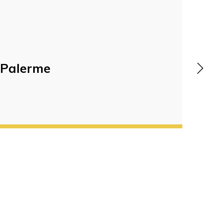
Palerme
Nap