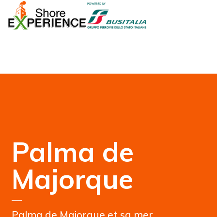
Palma de
Majorque
—
Palma de Majorque et sa mer