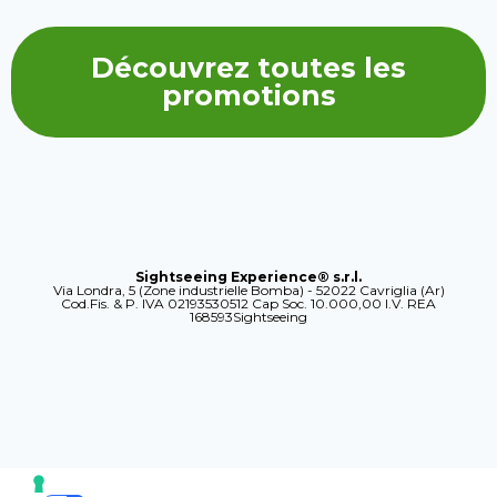
Découvrez toutes les
promotions
Sightseeing Experience® s.r.l.
Via Londra, 5 (Zone industrielle Bomba) - 52022 Cavriglia (Ar)
Cod.Fis. & P. IVA 02193530512 Cap Soc. 10.000,00 I.V. REA
168593Sightseeing
VOS CHOIX EN MATIÈRE DE