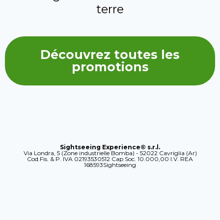
terre
Découvrez toutes les
promotions
Sightseeing Experience® s.r.l.
Via Londra, 5 (Zone industrielle Bomba) - 52022 Cavriglia (Ar)
Cod.Fis. & P. IVA 02193530512 Cap Soc. 10.000,00 I.V. REA
168593Sightseeing