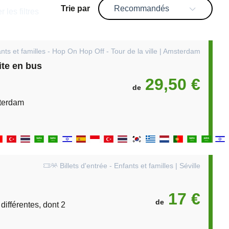
Trie par
Recommandés
er les filtres
nts et familles - Hop On Hop Off - Tour de la ville | Amsterdam
ite en bus
29,50 €
de
sterdam
Billets d'entrée - Enfants et familles | Séville
17 €
de
ifférentes, dont 2