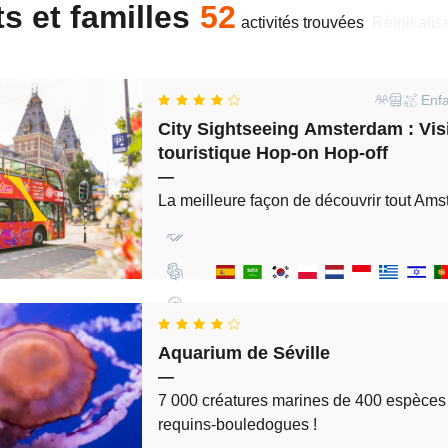
s et familles
52
activités trouvées
réinitialis
Enfa
City Sightseeing Amsterdam : Vis
touristique Hop-on Hop-off
—
La meilleure façon de découvrir tout Am
Aquarium de Séville
—
7 000 créatures marines de 400 espèces d
requins-bouledogues !