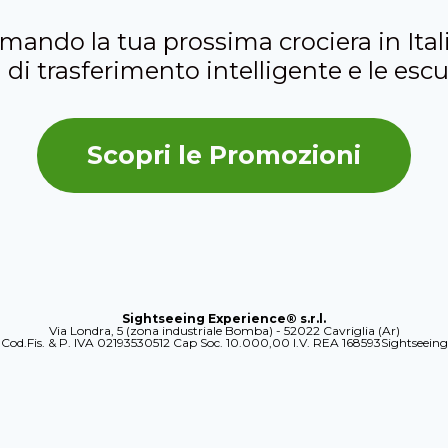
ando la tua prossima crociera in Itali
i di trasferimento intelligente e le escu
Scopri le Promozioni
Sightseeing Experience® s.r.l.
Via Londra, 5 (zona industriale Bomba) - 52022 Cavriglia (Ar)
Cod.Fis. & P. IVA 02193530512 Cap Soc. 10.000,00 I.V. REA 168593Sightseeing