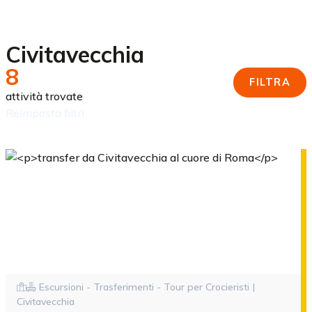
Civitavecchia
8
FILTRA
attività trovate
reimposta filtri
Escursioni - Trasferimenti - Tour per Crocieristi |
Civitavecchia