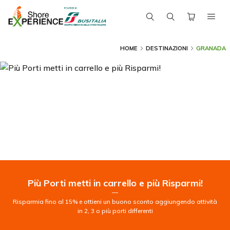
HOME
DESTINAZIONI
GRANADA
Più Porti metti in carrello e più Risparmi!
—
Risparmia fino al 15% e ottieni un buono sconto aggiungendo attività
in 2, 3 o più porti differenti