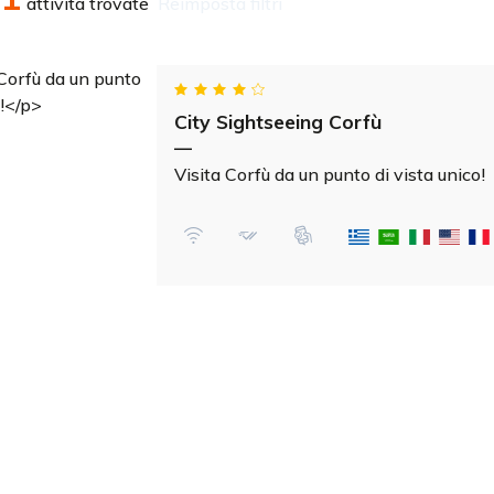
attività trovate
reimposta filtri
City Sightseeing Corfù
—
Visita Corfù da un punto di vista unico!