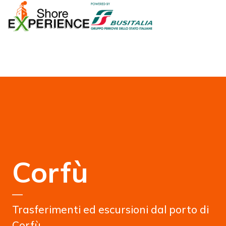
Corfù
—
Trasferimenti ed escursioni dal porto di
Corfù