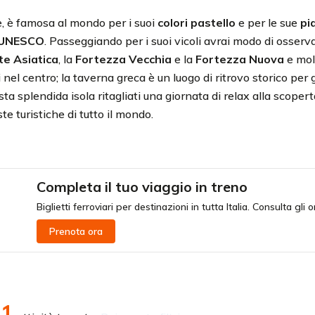
me, è famosa al mondo per i suoi
colori pastello
e per le sue
pi
l’UNESCO
. Passeggiando per i suoi vicoli avrai modo di osservare 
te Asiatica
, la
Fortezza Vecchia
e la
Fortezza Nuova
e molt
nel centro; la taverna greca è un luogo di ritrovo storico per g
uesta splendida isola ritagliati una giornata di relax alla scoper
e turistiche di tutto il mondo.
Completa il tuo viaggio in treno
Biglietti ferroviari per destinazioni in tutta Italia. Consulta gli 
Prenota ora
1