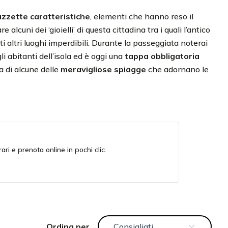
azzette caratteristiche
, elementi che hanno reso il
alcuni dei ‘gioielli’ di questa cittadina tra i quali l’antico
i altri luoghi imperdibili. Durante la passeggiata noterai
li abitanti dell’isola ed è oggi una
tappa obbligatoria
ta di alcune delle
meravigliose spiagge
che adornano le
orari e prenota online in pochi clic.
ordina per
Consigliati