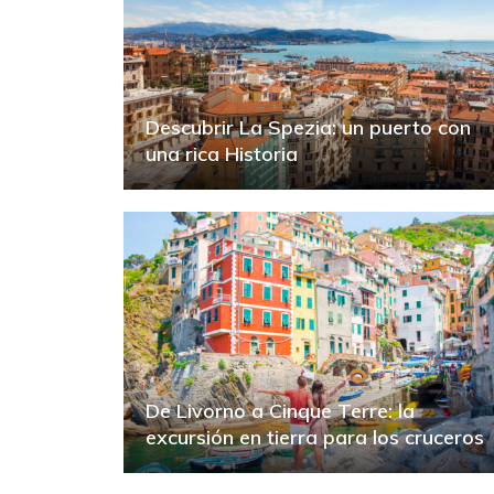
Descubrir La Spezia: un puerto con
una rica Historia
De Livorno a Cinque Terre: la
excursión en tierra para los cruceros