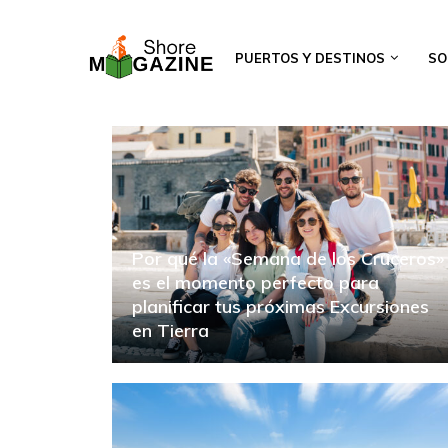
PUERTOS Y DESTINOS
SO
Por qué la «Semana de los Cruceros»
es el momento perfecto para
planificar tus próximas Excursiones
en Tierra