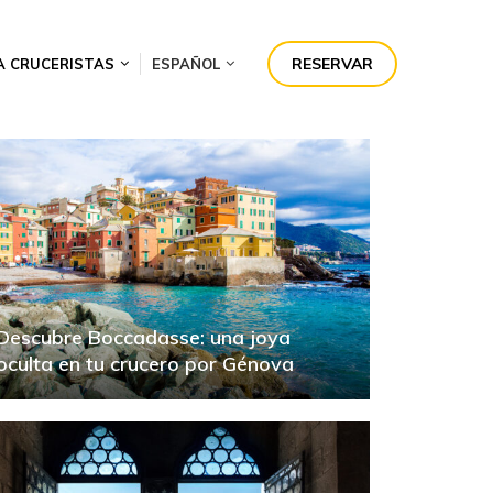
RESERVAR
A CRUCERISTAS
ESPAÑOL
Descubre Boccadasse: una joya
oculta en tu crucero por Génova