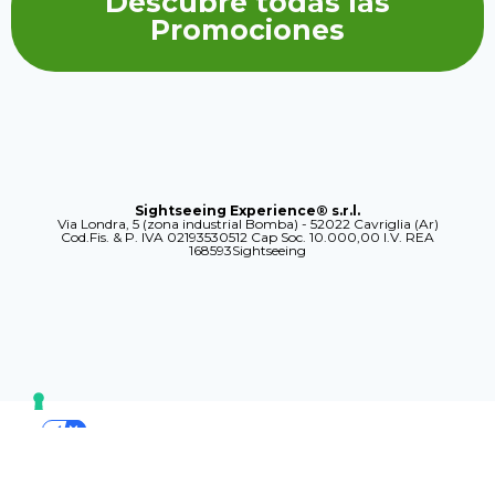
Descubre todas las
Promociones
Sightseeing Experience® s.r.l.
Via Londra, 5 (zona industrial Bomba) - 52022 Cavriglia (Ar)
Cod.Fis. & P. IVA 02193530512 Cap Soc. 10.000,00 I.V. REA
168593Sightseeing
SUS OPCIONES DE PRIVACIDAD
Aviso en el momento de la recogida