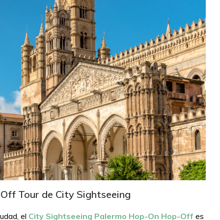
ff Tour de City Sightseeing
iudad, el
City Sightseeing Palermo Hop-On Hop-Off
es