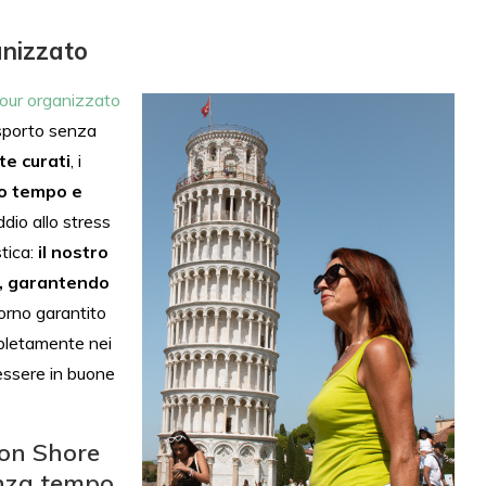
anizzato
tour organizzato
asporto senza
te curati
, i
uo tempo e
ddio allo stress
stica:
il nostro
li, garantendo
itorno garantito
mpletamente nei
essere in buone
con Shore
enza tempo