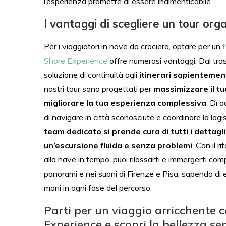
l’esperienza promette di essere indimenticabile.
I vantaggi di scegliere un tour org
Per i viaggiatori in nave da crociera, optare per un
Shore Experience
offre numerosi vantaggi. Dal tr
soluzione di continuità agli
itinerari sapientemen
nostri tour sono progettati per
massimizzare il t
migliorare la tua esperienza complessiva
. Dì a
di navigare in città sconosciute e coordinare la logi
team dedicato si prende cura di tutti i dettag
un’escursione fluida e senza problemi
. Con il r
alla nave in tempo, puoi rilassarti e immergerti co
panorami e nei suoni di Firenze e Pisa, sapendo di 
mani in ogni fase del percorso.
Parti per un viaggio arricchente 
Experience e scopri la bellezza s