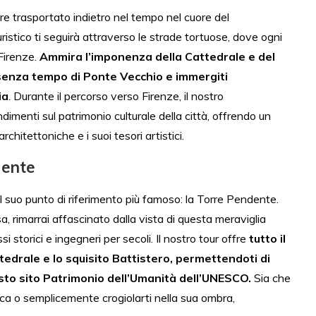
e trasportato indietro nel tempo nel cuore del
stico ti seguirà attraverso le strade tortuose, dove ogni
 Firenze.
Ammira l’imponenza della Cattedrale e del
senza tempo di Ponte Vecchio e immergiti
ia
. Durante il percorso verso Firenze, il nostro
menti sul patrimonio culturale della città, offrendo un
hitettoniche e i suoi tesori artistici.
dente
 suo punto di riferimento più famoso: la Torre Pendente.
a, rimarrai affascinato dalla vista di questa meraviglia
si storici e ingegneri per secoli. Il nostro tour offre
tutto il
tedrale e lo squisito Battistero, permettendoti di
esto sito Patrimonio dell’Umanità dell’UNESCO.
Sia che
mica o semplicemente crogiolarti nella sua ombra,