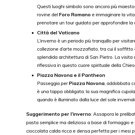
Questi luoghi simbolo sono ancora più maestosi
rovine del
Foro Romano
e immaginare la vita 
prenotare un tour guidato per approfondire la 
Città del Vaticano
L’inverno è un periodo più tranquillo per visitar
collezione d’arte mozzafiato, tra cui il soffitt
splendida architettura di San Pietro. La visita
riflessiva in questo cuore spirituale della Chies
Piazza Navona e il Pantheon
Passeggia per
Piazza Navona
, addobbata co
è una tappa obbligata: la sua magnifica cupola
quando è illuminato dalla luce del sole invernal
Suggerimento per l’inverno
: Assapora le prelib
pasta semplice ma delizioso a base di formaggio e 
cioccolata calda ricca e densa perfetta per i mesi pi