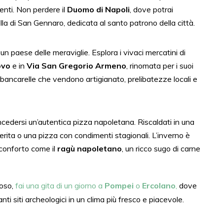
enti. Non perdere il
Duomo di Napoli
, dove potrai
lla di San Gennaro, dedicata al santo patrono della città.
 un paese delle meraviglie. Esplora i vivaci mercatini di
ovo
e in
Via San Gregorio Armeno
, rinomata per i suoi
 bancarelle che vendono artigianato, prelibatezze locali e
edersi un’autentica pizza napoletana. Riscaldati in una
rita o una pizza con condimenti stagionali. L’inverno è
 conforto come il
ragù napoletano
, un ricco sugo di carne
roso,
fai una gita di un giorno a
Pompei
o
Ercolano
,
dove
nti siti archeologici in un clima più fresco e piacevole.