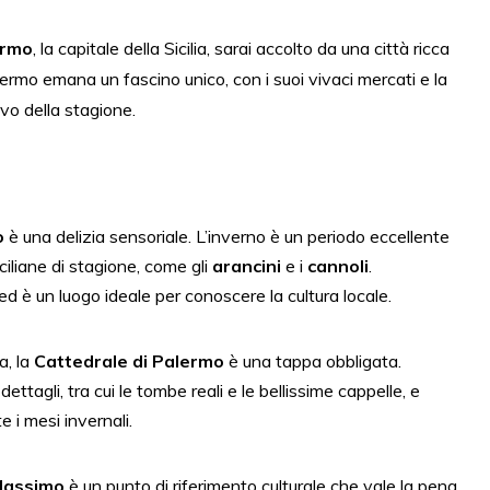
ermo
, la capitale della Sicilia, sarai accolto da una città ricca
alermo emana un fascino unico, con i suoi vivaci mercati e la
ivo della stagione.
ò
è una delizia sensoriale. L’inverno è un periodo eccellente
iciliane di stagione, come gli
arancini
e i
cannoli
.
 è un luogo ideale per conoscere la cultura locale.
a, la
Cattedrale di Palermo
è una tappa obbligata.
dettagli, tra cui le tombe reali e le bellissime cappelle, e
e i mesi invernali.
Massimo
è un punto di riferimento culturale che vale la pena