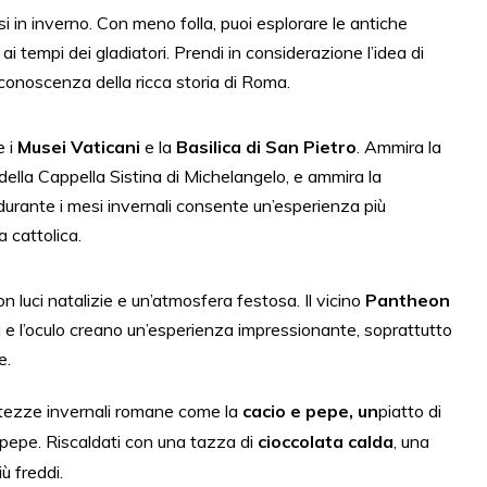
 in inverno. Con meno folla, puoi esplorare le antiche
ai tempi dei gladiatori. Prendi in considerazione l’idea di
conoscenza della ricca storia di Roma.
e i
Musei Vaticani
e la
Basilica di San Pietro
. Ammira la
o della Cappella Sistina di Michelangelo, e ammira la
 durante i mesi invernali consente un’esperienza più
a cattolica.
n luci natalizie e un’atmosfera festosa. Il vicino
Pantheon
 e l’oculo creano un’esperienza impressionante, soprattutto
e.
atezze invernali romane come la
cacio e pepe, un
piatto di
pepe. Riscaldati con una tazza di
cioccolata calda
, una
ù freddi.